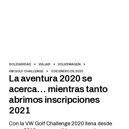
Necesarias
Estas
SOLIDARIDAD
VIAJAR
VOLKSWAGEN
cookies no
VW GOLF CHALLENGE
3 DE ENERO DE 2020
son
La aventura 2020 se
opcionales.
Son
acerca… mientras tanto
necesarias
para que
abrimos inscripciones
funcione la
2021
web.
Con la VW Golf Challenge 2020 llena desde
Estadísticas