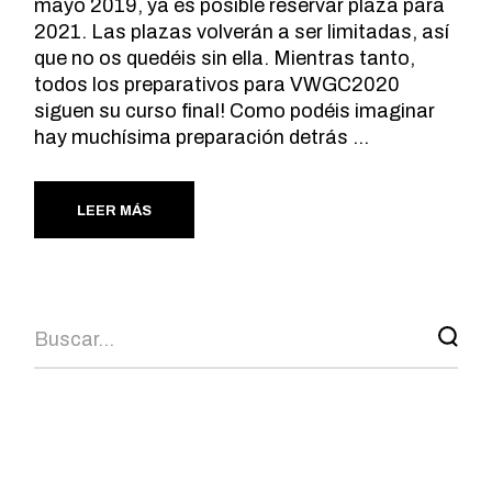
mayo 2019, ya es posible reservar plaza para
Para que
2021. Las plazas volverán a ser limitadas, así
podamos
que no os quedéis sin ella. Mientras tanto,
mejorar la
todos los preparativos para VWGC2020
funcionalidad
y estructura
siguen su curso final! Como podéis imaginar
de la web, en
hay muchísima preparación detrás ...
base a cómo
se usa la web.
LEER MÁS
Experiencia
Para que
nuestra web
funcione lo
Search
mejor posible
durante tu
visita. Si
rechaza estas
cookies,
algunas
funcionalidades
desaparecerán