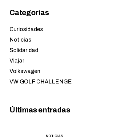
de la web.
Categorias
Marketing
Curiosidades
Al compartir tus
intereses y
Noticias
comportamiento
Solidaridad
mientras visitas
nuestro sitio,
Viajar
aumentas la
posibilidad de
Volkswagen
ver contenido y
VW GOLF CHALLENGE
ofertas
personalizados.
Últimas entradas
NOTICIAS